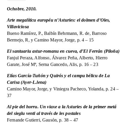
encesa
Ochobre, 2010.
d'un
país.
Arte megalíticu européu n’Asturies: el dolmen d’Oles,
29
Villaviciosa
quantity
Bueno Ramírez, P., Balbín Behrmann, R. de, Barroso
Bermejo, R, y Camino Mayor, Jorge, p. 4 – 15
El santuariu astur-romanu en cueva, d’El Ferrán (Piloña)
Fanjul Peraza, Alfonso, Álvarez Peña, Alberto, Hierro
Garate, José Mª, Serna Gancedo, Alis, p. 16 – 23
Elías García-Tuñón y Quirós y el campu bélicu de La
Carisa (Ayer-L.lena)
Camino Mayor, Jorge, y Viniegra Pacheco, Yolanda, p. 24 –
37
Al pie del horru. Un viaxe a la Asturies de la primer metá
del sieglu venti al través de les postales
Fernande Gutierri, Gausón, p. 38 – 47