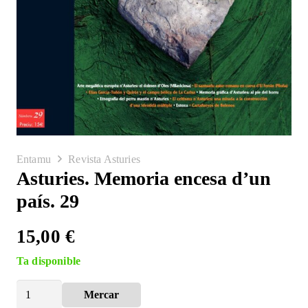
Entamu
Revista Asturies
Asturies. Memoria encesa d’un
país. 29
15,00
€
Ta disponible
Asturies.
Mercar
Alternative:
Memoria