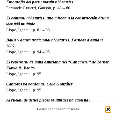
Etnografía del perru mastín n’Asturies
Fernande Gutierri, Gausón, p. 48 – 80
El celtismu n’Asturies: una mirada a la construcción d’una
identidá multiple
Llope, Ignaciu, p. 81 – 93
Baille y danza tradicional n’Asturies. Xornaes d’estudiu
2007
Llope, Ignaciu, p. 94 – 95
El repertoriu de gaita asturiana nel “Cancineru” de Torner.
Flavio R. Benito
Llope, Ignaciu, p. 95
Cantoras ya bordonas. Celia González
Llope, Ignaciu, p. 95
Al rueldu de delles pieces reutilizaes na capiella’l
cementeriu Nava
Gestionar consentimiento
Álvarez Peña, Alberto, p. 96