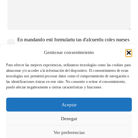
En mandando esti formulariu tas d'alcuerdu coles nueses
condiciones de privacidá
Gestionar consentimiento
Para ofrecer las mejores experiencias, utilizamos tecnologías como las cookies para
almacenar y/o acceder a la información del dispositivo. El consentimiento de estas
Alternative:
tecnologías nos permitirá procesar datos como el comportamiento de navegación o
las identificaciones únicas en este sitio. No consentir o retirar el consentimiento,
Condiciones de venta y devolución
puede afectar negativamente a ciertas características y funciones.
Aviso legal
Aceptar
Política de Privacidad
Denegar
Política de cookies (UE)
Ver preferencias