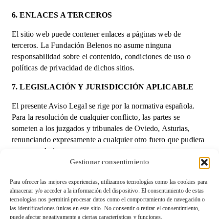
6. ENLACES A TERCEROS
El sitio web puede contener enlaces a páginas web de
terceros. La Fundación Belenos no asume ninguna
responsabilidad sobre el contenido, condiciones de uso o
políticas de privacidad de dichos sitios.
7. LEGISLACIÓN Y JURISDICCIÓN APLICABLE
El presente Aviso Legal se rige por la normativa española.
Para la resolución de cualquier conflicto, las partes se
someten a los juzgados y tribunales de Oviedo, Asturias,
renunciando expresamente a cualquier otro fuero que pudiera
corresponderles.
Gestionar consentimiento
Para cualquier consulta, puede contactarnos a través del
correo electrónico
fundacionbelenos@gmail.com
.
Para ofrecer las mejores experiencias, utilizamos tecnologías como las cookies para
almacenar y/o acceder a la información del dispositivo. El consentimiento de estas
tecnologías nos permitirá procesar datos como el comportamiento de navegación o
las identificaciones únicas en este sitio. No consentir o retirar el consentimiento,
Condiciones de venta y devolución
puede afectar negativamente a ciertas características y funciones.