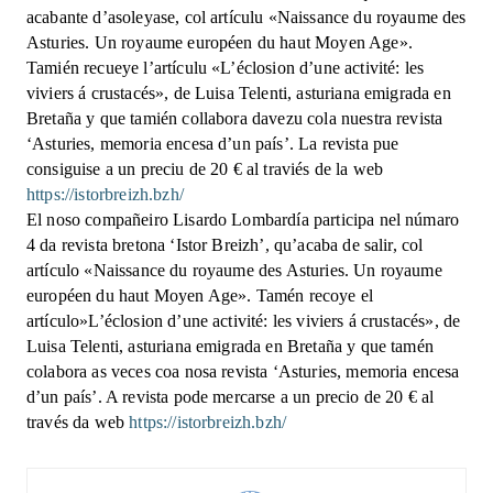
acabante d’asoleyase, col artículu «Naissance du royaume des
Asturies. Un royaume européen du haut Moyen Age».
Tamién recueye l’artículu «L’éclosion d’une activité: les
viviers á crustacés», de Luisa Telenti, asturiana emigrada en
Bretaña y que tamién collabora davezu cola nuestra revista
‘Asturies, memoria encesa d’un país’. La revista pue
consiguise a un preciu de 20 € al traviés de la web
https://istorbreizh.bzh/
El noso compañeiro Lisardo Lombardía participa nel númaro
4 da revista bretona ‘Istor Breizh’, qu’acaba de salir, col
artículo «Naissance du royaume des Asturies. Un royaume
européen du haut Moyen Age». Tamén recoye el
artículo»L’éclosion d’une activité: les viviers á crustacés», de
Luisa Telenti, asturiana emigrada en Bretaña y que tamén
colabora as veces coa nosa revista ‘Asturies, memoria encesa
d’un país’. A revista pode mercarse a un precio de 20 € al
través da web
https://istorbreizh.bzh/