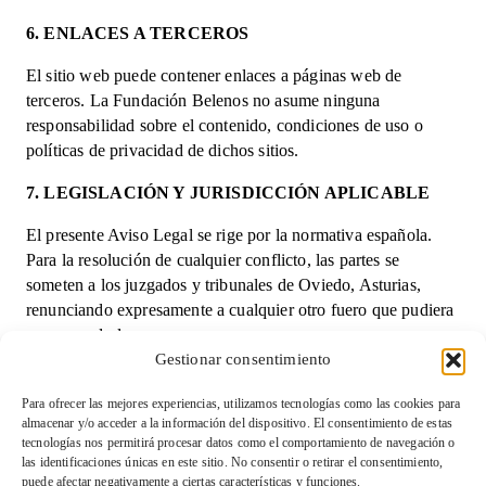
6. ENLACES A TERCEROS
El sitio web puede contener enlaces a páginas web de
terceros. La Fundación Belenos no asume ninguna
responsabilidad sobre el contenido, condiciones de uso o
políticas de privacidad de dichos sitios.
7. LEGISLACIÓN Y JURISDICCIÓN APLICABLE
El presente Aviso Legal se rige por la normativa española.
Para la resolución de cualquier conflicto, las partes se
someten a los juzgados y tribunales de Oviedo, Asturias,
renunciando expresamente a cualquier otro fuero que pudiera
corresponderles.
Gestionar consentimiento
Para cualquier consulta, puede contactarnos a través del
correo electrónico
fundacionbelenos@gmail.com
.
Para ofrecer las mejores experiencias, utilizamos tecnologías como las cookies para
almacenar y/o acceder a la información del dispositivo. El consentimiento de estas
tecnologías nos permitirá procesar datos como el comportamiento de navegación o
las identificaciones únicas en este sitio. No consentir o retirar el consentimiento,
Condiciones de venta y devolución
puede afectar negativamente a ciertas características y funciones.