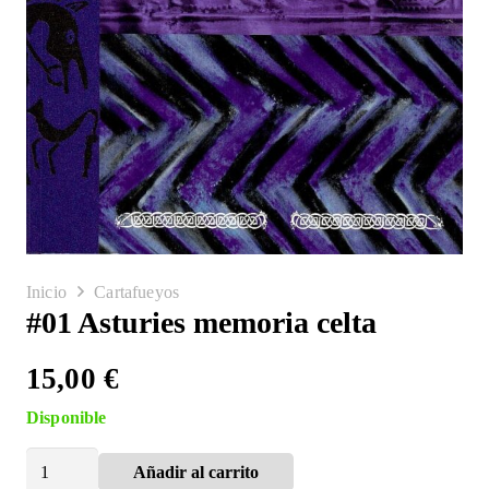
Inicio
Cartafueyos
#01 Asturies memoria celta
15,00
€
Disponible
#01
Añadir al carrito
Alternative:
Asturies