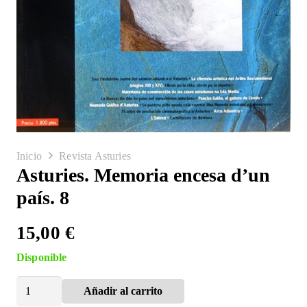
Inicio
Revista Asturies
Asturies. Memoria encesa d’un
país. 8
15,00
€
Disponible
Asturies.
Añadir al carrito
Alternative:
Memoria