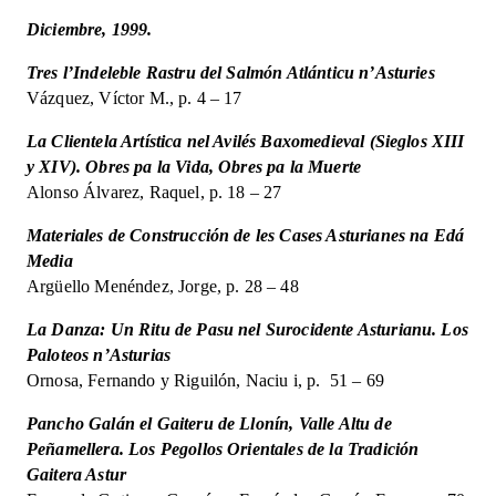
encesa
Diciembre, 1999.
d'un
país.
Tres l’Indeleble Rastru del Salmón Atlánticu n’Asturies
8
Vázquez, Víctor M., p. 4 – 17
cantidad
La Clientela Artística nel Avilés Baxomedieval (Sieglos XIII
y XIV). Obres pa la Vida, Obres pa la Muerte
Alonso Álvarez, Raquel, p. 18 – 27
Materiales de Construcción de les Cases Asturianes na Edá
Media
Argüello Menéndez, Jorge, p. 28 – 48
La Danza: Un Ritu de Pasu nel Surocidente Asturianu. Los
Paloteos n’Asturias
Ornosa, Fernando y Riguilón, Naciu i, p. 51 – 69
Pancho Galán el Gaiteru de Llonín, Valle Altu de
Peñamellera. Los Pegollos Orientales de la Tradición
Gaitera Astur