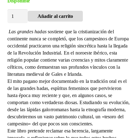
Disponible
Las
Añadir al carrito
Alternative:
Grandes
Hadas.
Las grandes hadas
sostiene que la cristianización del
La
continente nunca se completó, que los campesinos de Europa
Religión
occidental practicaron una religión sincrética hasta la llegada
Mestiza
de la Revolución Industrial. En el noroeste ibérico, esta
de
religión popular contiene varias creencias y mitos claramente
los
célticos, como demuestran sus profundos vínculos con la
Campesinos
literatura medieval de Gales e Irlanda.
Europeos.
El mito pagano mejor documentado en la tradición oral es el
cantidad
de las grandes hadas, espíritus femeninos que pervivieron
hasta época muy reciente y que, en algunos casos, se
comportan como verdaderas diosas. Estudiando su evolución,
desde las lápidas galorromanas hasta la etnografía moderna,
descubriremos un vasto patrimonio cultural, un «tesoro del
campesino» del que pocos son conscientes.
Este libro pretende reclamar esa herencia, largamente
ignorada, y reflexionar sobre lo que todos estos hechos