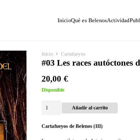
Inicio
Qué es Belenos
Actividad
Publ
Inicio
Cartafueyos
#03 Les races autóctones d
20,00
€
Disponible
#03
Añadir al carrito
Alternative:
Les
races
autóctones
Cartafueyos de Belenos (III)
del