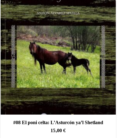
#08 El poni celta: L’Asturcón ya’l Shetland
15,00
€