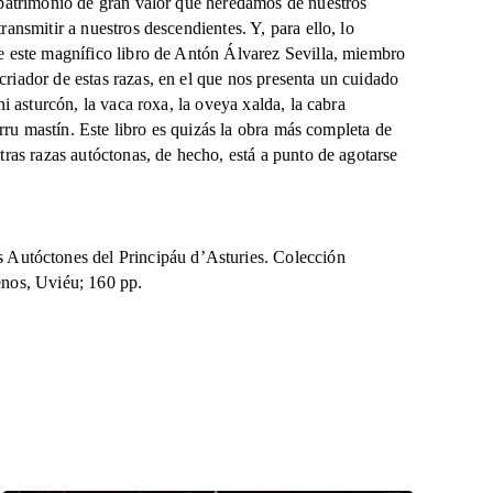
 patrimonio de gran valor que heredamos de nuestros
ansmitir a nuestros descendientes. Y, para ello, lo
e este magnífico libro de Antón Álvarez Sevilla, miembro
riador de estas razas, en el que nos presenta un cuidado
i asturcón, la vaca roxa, la oveya xalda, la cabra
erru mastín. Este libro es quizás la obra más completa de
tras razas autóctonas, de hecho, está a punto de agotarse
tóctones del Principáu d’Asturies. Colección
enos, Uviéu; 160 pp.