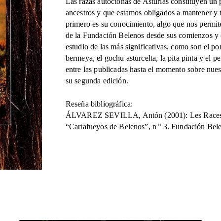
Principáu
Las razas autóctonas de Asturias constituyen un
d'Asturies
ancestros y que estamos obligados a mantener y tr
cantidad
primero es su conocimiento, algo que nos permit
de la Fundación Belenos desde sus comienzos y c
estudio de las más significativas, como son el pon
bermeya, el gochu asturcelta, la pita pinta y el p
entre las publicadas hasta el momento sobre nues
su segunda edición.
Reseña bibliográfica:
ÁLVAREZ SEVILLA, Antón (2001): Les Races Au
“Cartafueyos de Belenos”, n º 3. Fundación Bel