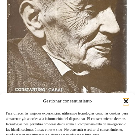
Gestionar consentimiento
Viabilidad de un Kalevala Asturiano: Oportunidades y
Retos (cuarta parte)
Para ofrecer las mejores experiencias, utilizamos tecnologías como las cookies para
almacenar y/o acceder a la información del dispositivo. El consentimiento de estas
tecnologías nos permitirá procesar datos como el comportamiento de navegación o
las identificaciones únicas en este sitio. No consentir o retirar el consentimiento,
Condiciones de venta y devolución