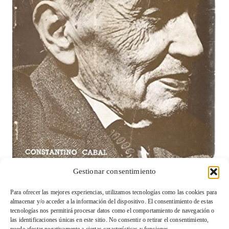
Gestionar consentimiento
Viabilidad de un Kalevala Asturiano: Oportunidades y
Retos (cuarta parte)
Para ofrecer las mejores experiencias, utilizamos tecnologías como las cookies para
almacenar y/o acceder a la información del dispositivo. El consentimiento de estas
tecnologías nos permitirá procesar datos como el comportamiento de navegación o
las identificaciones únicas en este sitio. No consentir o retirar el consentimiento,
Condiciones de venta y devolución