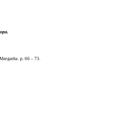
ropa.
argarita. p. 66 – 73.