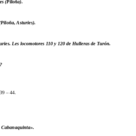
s (Piloña).
Piloña, Asturies).
uries. Les locomotores 110 y 120 de Hulleras de Turón.
u?
39 – 44.
e Cabanaquinta».