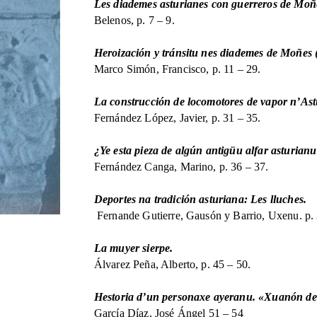
Les diademes asturianes con guerreros de Moñe
Belenos, p. 7 – 9.
Heroización y tránsitu nes diademes de Moñes (
Marco Simón, Francisco, p. 11 – 29.
La construcción de locomotores de vapor n’Ast
Fernández López, Javier, p. 31 – 35.
¿Ye esta pieza de algún antigüu alfar asturian
Fernández Canga, Marino, p. 36 – 37.
Deportes na tradición asturiana: Les lluches.
Fernande Gutierre, Gausón y Barrio, Uxenu. p. 
La muyer sierpe.
Álvarez Peña, Alberto, p. 45 – 50.
Hestoria d’un personaxe ayeranu. «Xuanón d
García Díaz, José Ángel 51 – 54