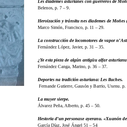
Les diademes asturianes con guerreros de Moñe
Belenos, p. 7 – 9.
Heroización y tránsitu nes diademes de Moñes (
Marco Simón, Francisco, p. 11 – 29.
La construcción de locomotores de vapor n’Ast
Fernández López, Javier, p. 31 – 35.
¿Ye esta pieza de algún antigüu alfar asturian
Fernández Canga, Marino, p. 36 – 37.
Deportes na tradición asturiana: Les lluches.
Fernande Gutierre, Gausón y Barrio, Uxenu. p. 
La muyer sierpe.
Álvarez Peña, Alberto, p. 45 – 50.
Hestoria d’un personaxe ayeranu. «Xuanón d
García Díaz, José Ángel 51 – 54