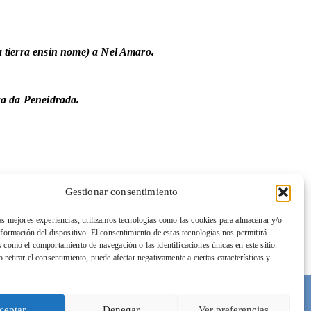
 tierra ensin nome) a Nel Amaro.
xa da Peneidrada.
Gestionar consentimiento
las mejores experiencias, utilizamos tecnologías como las cookies para almacenar y/o
nformación del dispositivo. El consentimiento de estas tecnologías nos permitirá
s como el comportamiento de navegación o las identificaciones únicas en este sitio.
 retirar el consentimiento, puede afectar negativamente a ciertas características y
a de cookies (UE)
ceptar
Denegar
Ver preferencias