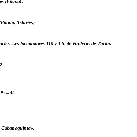
s (Piloña).
Piloña, Asturies).
uries. Les locomotores 110 y 120 de Hulleras de Turón.
u?
39 – 44.
e Cabanaquinta».