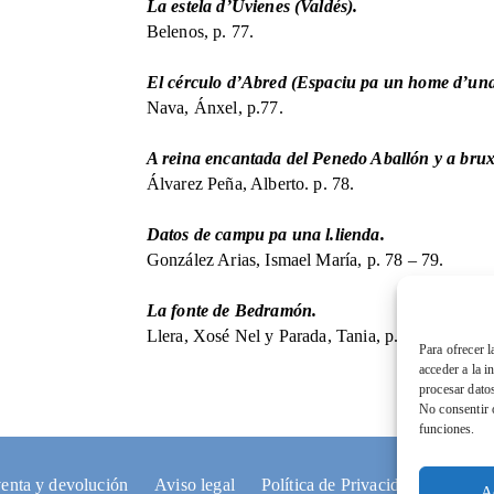
La estela d’Uvienes (Valdés).
Belenos, p. 77.
El cérculo d’Abred (Espaciu pa un home d’una
Nava, Ánxel, p.77.
A reina encantada del Penedo Aballón y a bru
Álvarez Peña, Alberto. p. 78.
Datos de campu pa una l.lienda.
González Arias, Ismael María, p. 78 – 79.
La fonte de Bedramón.
Llera, Xosé Nel y Parada, Tania, p. 79.
Para ofrecer 
acceder a la i
procesar dato
No consentir o
funciones.
enta y devolución
Aviso legal
Política de Privacidad
Polític
A