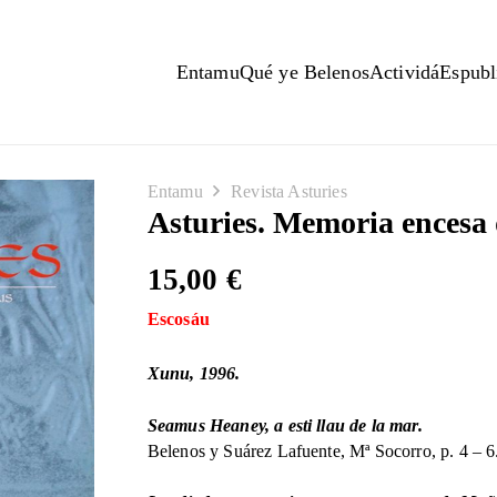
Entamu
Qué ye Belenos
Actividá
Espubl
Entamu
Revista Asturies
Asturies. Memoria encesa 
15,00
€
Escosáu
Xunu, 1996.
Seamus Heaney, a esti llau de la mar.
Belenos y Suárez Lafuente, Mª Socorro, p. 4 – 6