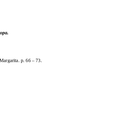
ropa.
argarita. p. 66 – 73.