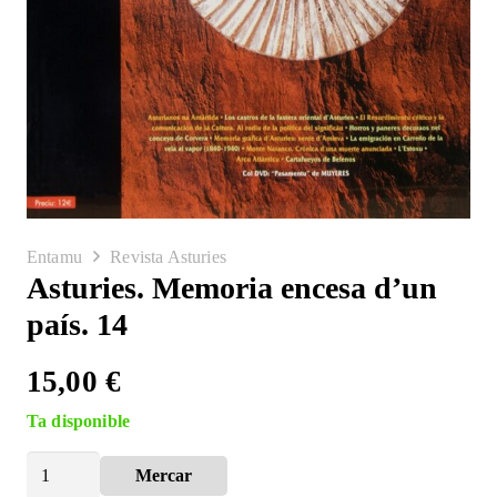
Entamu
Revista Asturies
Asturies. Memoria encesa d’un
país. 14
15,00
€
Ta disponible
Asturies.
Mercar
Alternative:
Memoria