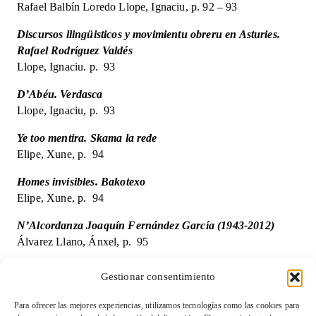
Rafael Balbín Loredo Llope, Ignaciu, p. 92 – 93
Discursos llingüisticos y movimientu obreru en Asturies.
Rafael Rodríguez Valdés
Llope, Ignaciu. p. 93
D’Abéu. Verdasca
Llope, Ignaciu, p. 93
Ye too mentira. Skama la rede
Elipe, Xune, p. 94
Homes invisibles. Bakotexo
Elipe, Xune, p. 94
N’Alcordanza Joaquín Fernández García (1943-2012)
Álvarez Llano, Ánxel, p. 95
Tesoros “de reya” o “pata d’oveya”
Gestionar consentimiento
Álvarez Peña, Alberto, p. 96
Para ofrecer las mejores experiencias, utilizamos tecnologías como las cookies para