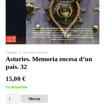
Entamu
Revista Asturies
Asturies. Memoria encesa d’un
país. 32
15,00
€
Ta disponible
Asturies.
Mercar
Alternative:
Memoria