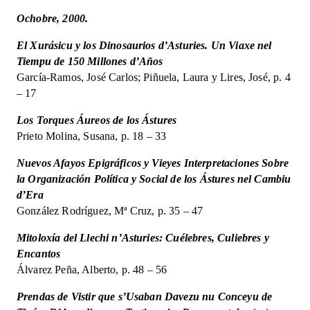
encesa
Ochobre, 2000.
d'un
país.
El Xurásicu y los Dinosaurios d’Asturies. Un Viaxe nel
9
Tiempu de 150 Millones d’Años
quantity
García-Ramos, José Carlos; Piñuela, Laura y Lires, José, p. 4
– 17
Los Torques Áureos de los Ástures
Prieto Molina, Susana, p. 18 – 33
Nuevos Afayos Epigráficos y Vieyes Interpretaciones Sobre
la Organización Política y Social de los Ástures nel Cambiu
d’Era
González Rodríguez, Mª Cruz, p. 35 – 47
Mitoloxía del Llechi n’Asturies: Cuélebres, Culiebres y
Encantos
Álvarez Peña, Alberto, p. 48 – 56
Prendas de Vistir que s’Usaban Davezu nu Conceyu de