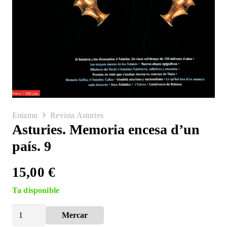
Entamu
Revista Asturies
Asturies. Memoria encesa d’un
país. 9
15,00
€
Ta disponible
Asturies.
Mercar
Alternative:
Memoria