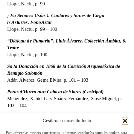
Llope, Naciu, p. 99
¡ Ea Señores Usías !. Cantares y Sones de Ciegu
n’Asturies. FonoAstur
Llope, Naciu, p. 99 – 100
“Diálogu de Pumarín”. Lluis Álvarez. Colección Ámbitu, 6.
Trabe
Llope, Naciu, p. 100
So la Donación en 1868 de la Coleición Arqueolóxica de
Remigio Salomón
Adán Álvarez, Gema Elvira, p. 101 – 103
Pezas d’Hurro nun Cabazo de Siares (Castripol)
Menéndez, Xabiel G. y Suárez Fernández, Xosé Miguel, p.
103 – 104
La Racha de Tinéu
Gestionar consentimiento
Fernande Gutierre, Gausón y Álvarez Peña, Alberto, p. 104
Para ofrecer las mejores experiencias, utilizamos tecnologías como las cookies para